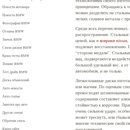
технологиями своего изгото
принципами. Обращаясь к т
Новости автомира
можно разделить на стальные
Новости BMW
легких сплавов металла с пр
Фотографии BMW
Среди всех перечисленных,
Отзывы BMW
распространение. Стальные
Значок BMW
ценой, как и
коврики nissan
,
подлежат восстановлению. П
Стили дисков BMW
“стороне медали”. Стальны
Краш-тесты BMW
вид, подвергаются воздейств
Тюнинг BMW
большой удельный вес, а от
автомобиля, и не только.
Тест драйв BMW
Доска объявлений
Легкосплавные диски изгота
или магния. По оценкам сп
Авто новости
превосходят штампованные 
Авто статьи
содержания составляет алюм
Заметки про авто
стойкостью к коррозии. Прав
очень сильном ударе, особ
Другие статьи
может треснуть, или (бывали
Обратная связь
многие технические свойств
Карта сайта
изготовившей.