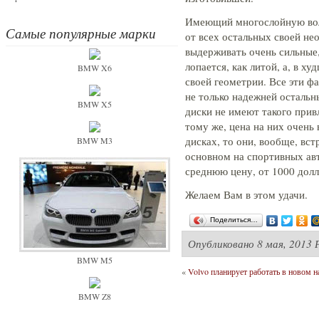
Имеющий многослойную воло
Самые популярные марки
от всех остальных своей н
выдерживать очень сильные
лопается, как литой, а, в 
BMW X6
своей геометрии. Все эти ф
не только надежней остальн
BMW X5
диски не имеют такого прив
тому же, цена на них очень
дисках, то они, вообще, вст
BMW M3
основном на спортивных авт
среднюю цену, от 1000 долл
Желаем Вам в этом удачи.
Поделиться…
Опубликовано
8 мая, 2013 
BMW M5
«
Volvo планирует работать в новом 
BMW Z8