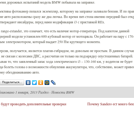
ремя дорожных испытаний модель BMW побывала на заправке.
ективы фотокамер попался экземпляр, которому на заправке заливали бензин. И по пра
не авто расположены сразу же два лючка. Во время пит-стопа именно передний был отк
тверждают инсайдеры, перед нами модификация i3 с приставкой REx.
 range-extander, это означает, что есть наличие мотор-генератора. Под капотом данной
верной модели установлен 600-кубовый мотор от мотоцикла. Он работает на пару с 170
ным электромотором, который выдает 250 Нм крутящего момента.
ерсия, получается, является плагин-гибридом, но довольно не простым. В данном случа
 не связан с колесами ДВС, а рассчитан он только на подзарядку опустошенных батарей.
вая то, что заявленный запас хода электрического i3 – 130-160 км, у водителя не будет
да болеть голова о возможности обнуления аккумулятора, что, собственно, может приве
ому обездвиживанию авто.
Поделиться…
бликовано
1 января, 2013 Раздел -
Новости BMW
будут проводить дополнительные проверки
Почему Sandero ест много бен