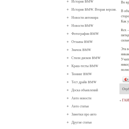
История BMW
Во в
История BMW. Вторая версия.
В объ
сторо
Новости автомира
Как у
Новости BMW
Rex –
Фотографии BMW
пятид
силь
Отзывы BMW
Эта в
Значок BMW
никак
Стили дисков BMW
Учиты
никог
Краш-тесты BMW
полн
Тюнинг BMW
Тест драйв BMW
Опу
Доска объявлений
Авто новости
«
ГАИ 
Авто статьи
Заметки про авто
Другие статьи