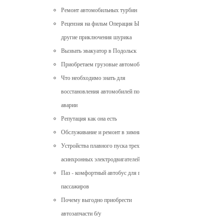
Ремонт автомобильных турбин
Рецензия на фильм Операция Ы или
другие приключения шурика
Вызвать эвакуатор в Подольск
Приобретаем грузовые автомобили
Что необходимо знать для
восстановления автомобилей после
аварии
Репутация как она есть
Обслуживание и ремонт в зимний сезон
Устройства плавного пуска трехфазных
асинхронных электродвигателей
Паз - комфортный автобус для перевозок
пассажиров
Почему выгодно приобрести
автозапчасти б/у