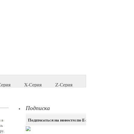
Серия
X-Серия
Z-Серия
Подписка
 в
сь
ру.