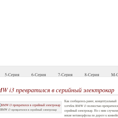
5-Серия
6-Серия
7-Серия
8-Серия
M-
W i3 превратился в серийный электрокар
Как сообщалось ранее, концептуальный
хэтчбек BMW i3 полностью превратился
BMW i3 превратился в серийный электрокар
серийный электрокар. Но с ним случили
некие метаморфозы по дороге к конвейе