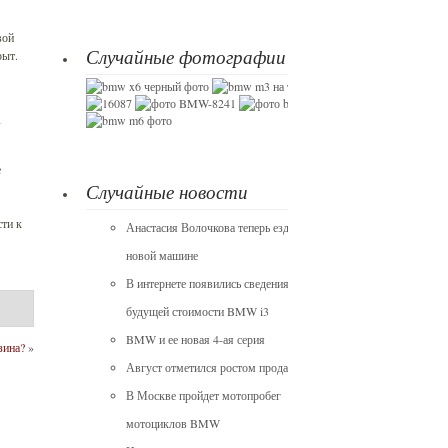
вой
Случайные фотографии BMW
рыт.
-
е
Случайные новости
сти к
Анастасия Волочкова теперь ездит на
новой машине
В интернете появились сведения о
будущей стоимости BMW i3
BMW и ее новая 4-ая серия
зина?
»
Август отметился ростом продаж BMW
В Москве пройдет мотопробег
мотоциклов BMW