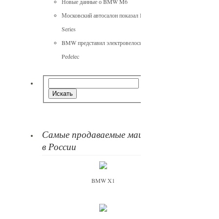
Новые данные о BMW M6
Московский автосалон показал BMV 7-
Series
BMW представил электровелосипед
Pedelec
Самые продаваемые машины
в России
BMW X1