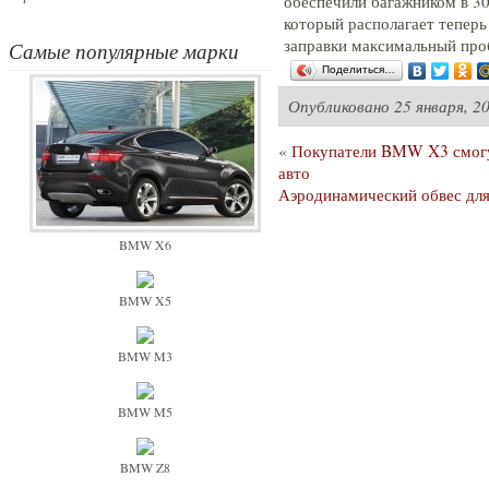
обеспечили багажником в 30
который располагает теперь 
заправки максимальный проб
Самые популярные марки
Поделиться…
Опубликовано
25 января, 2
«
Покупатели BMW X3 смогут
авто
Аэродинамический обвес для
BMW X6
BMW X5
BMW M3
BMW M5
BMW Z8