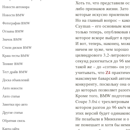
Хоть то, что представили о
Новости автомира
либо признаков жизни. Зато
которые искусно прилепили
Новости BMW
Но на главный вопрос – как
Фотографии BMW
Cayman – его основным кон
Отзывы BMW
только теперь, опубликова
которое вскоре выйдет в пр
Значок BMW
И вот, теперь, наконец, мо
Стили дисков BMW
ничем не хуже, чем хорошо 
цилиндрового 3,2-литровог
Краш-тесты BMW
секунд разогнаться до 96 к
Тюнинг BMW
такой же – до «сотни» он ус
Тест драйв BMW
учитывать, что
Z4
практичес
максимуме баварский автом
Доска объявлений
конкуренту, поскольку она 
Авто новости
до которых позволяет разог
Кроме того, BMW подготови
Авто статьи
Coupe 3.0si с трехлитровым 
Заметки про авто
котором разгон до 96 км/ч 
Другие статьи
этих версий будет одинаков
Не позабыли в Мюнхене и о
Обратная связь
не помешает и хотя бы немн
Карта сайта