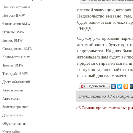
Новости автомира
платной эвакуации, которая
Новости BMW
Недовольство вызвано, тем,
будет заниматься только па
Фотографии BMW
ГИБДД.
Отзывы BMW
Службу уже прозвали парков
Значок BMW
автомобилисты будут против
Стили дисков BMW
недовольства. На днях было
автовладельцам будут выпи
Краш-тесты BMW
придется отправляться на ш
Тюнинг BMW
то нужно заранее найти отв
Тест драйв BMW
в важный для вас момент.
Доска объявлений
Поделиться…
Авто новости
Опубликовано
13 декабря, 
Авто статьи
Заметки про авто
«
В Саратове пропали трамвайные ре
Другие статьи
Обратная связь
Карта сайта