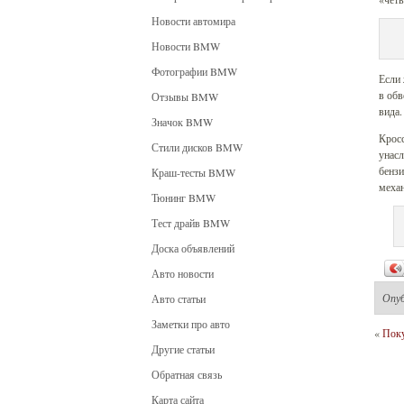
Новости автомира
Новости BMW
Фотографии BMW
Если 
в обв
Отзывы BMW
вида.
Значок BMW
Кросс
Стили дисков BMW
унасл
бензи
Краш-тесты BMW
механ
Тюнинг BMW
Тест драйв BMW
Доска объявлений
Авто новости
Опу
Авто статьи
Заметки про авто
«
Поку
Другие статьи
Обратная связь
Карта сайта