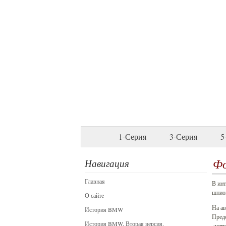
1-Серия
3-Серия
5
Фо
Навигация
Главная
В ин
шпион
О сайте
На ав
История BMW
Предс
История BMW. Вторая версия.
«четв