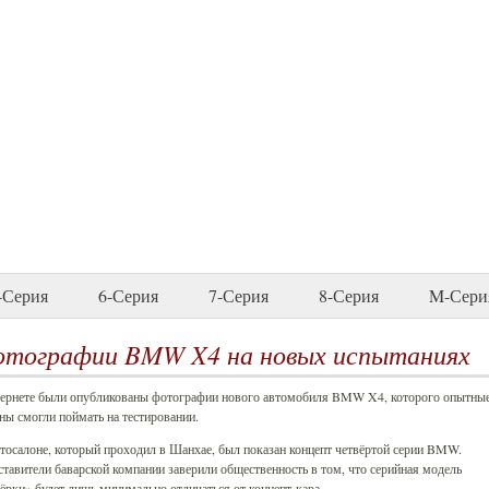
-Серия
6-Серия
7-Серия
8-Серия
M-Сери
тографии BMW X4 на новых испытаниях
тернете были опубликованы фотографии нового автомобиля BMW X4, которого опытны
ы смогли поймать на тестировании.
тосалоне, который проходил в Шанхае, был показан концепт четвёртой серии BMW.
тавители баварской компании заверили общественность в том, что серийная модель
ёрки» будет лишь минимально отличаться от концепт-кара.