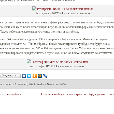
Фотографии BMW X4 на новых испытаниях
же провести сравнения по полученным фотографиям, то основные отличия будут заклю
есе (концепт имел более агрессивную версию) и обновлёнными формами зеркал боковог
 Также небольшие изменения коснулись и оптики автомобиля.
овер X4 имеет 460 см длины, 192 см ширины и 162 см высоты. Моторы «четвёрка»
едовала от BMW X3. Таким образом, кроме двухлитрового турбодизеля будут ещё 2
новых агрегата мощностью 245 и 308 лошадиных сил. Также X4 планируется комплекто
ической коробкой передач с шестью ступенями либо же восьмиступенчатым автоматом.
Фотографии BMW X4 на новых испытаниях
Поделиться…
бликовано
12 августа, 2013 Раздел -
Новости BMW
пка автомобиля
Столичный общественный транспорт будет работать по 