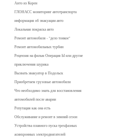
Авто из Кореи
ГЛОНАСС мониторинг автотранспорта
информация об эвакуации авто
Локальная покраска авто
Ремонт автомобиля - "дело тонкое"
Ремонт автомобильных турбин
Рецензия на фильм Операция Ы или другие
приключения шурика
Вызвать эвакуатор в Подольск
Приобретаем грузовые автомобили
Что необходимо знать для восстановления
автомобилей после аварии
Репутация как она есть
Обслуживание и ремонт в зимний сезон
Устройства плавного пуска трехфазных
асинхронных электродвигателей