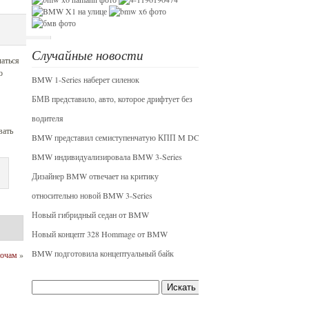
Случайные новости
чаться
о
BMW 1-Series наберет силенок
БМВ представило, авто, которое дрифтует без
водителя
вать
BMW представил семиступенчатую КПП M DCT
BMW индивидуализировала BMW 3-Series
Дизайнер BMW отвечает на критику
относительно новой BMW 3-Series
Новый гибридный седан от BMW
Новый концепт 328 Hommage от BMW
BMW подготовила концептуальный байк
ночам
»