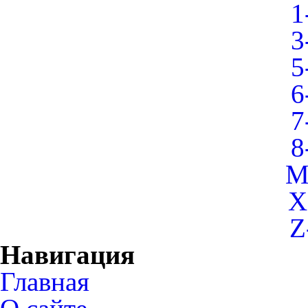
1
3
5
6
7
8
M
X
Z
Навигация
Главная