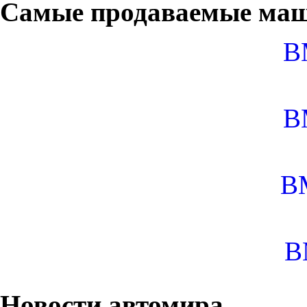
Самые продаваемые маш
B
B
B
B
Новости автомира