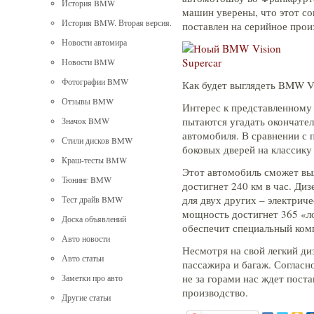
История BMW
машин уверены, что этот с
История BMW. Вторая версия.
поставлен на серийное прои
Новости автомира
Новости BMW
Фотографии BMW
Как будет выглядеть BMW Vi
Отзывы BMW
Интерес к представленному 
пытаются угадать окончате
Значок BMW
автомобиля. В сравнении с
Стили дисков BMW
боковых дверей на классику
Краш-тесты BMW
Этот автомобиль сможет выжа
Тюнинг BMW
достигнет 240 км в час. Диз
для двух других – электрич
Тест драйв BMW
мощность достигнет 365 «л
Доска объявлений
обеспечит специальный ком
Авто новости
Несмотря на свой легкий ди
Авто статьи
пассажира и багаж. Согласн
не за горами нас ждет пост
Заметки про авто
производство.
Другие статьи