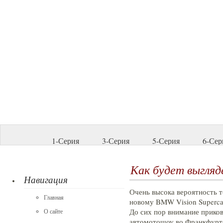
1-Серия
3-Серия
5-Серия
6-Сер
Как будет выгляд
Навигация
Очень высока вероятность т
Главная
новому BMW Vision Supercar
До сих пор внимание приков
О сайте
автомотошоу во Франкфурте