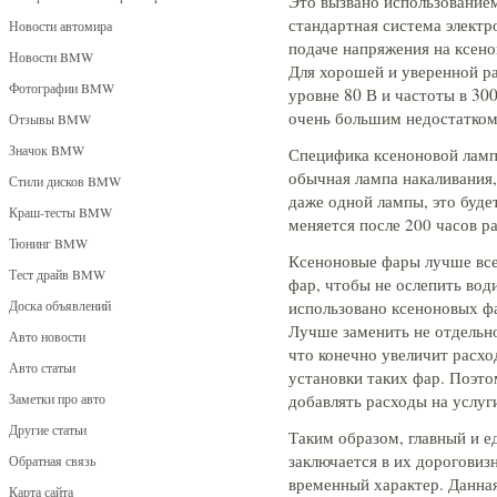
Это вызвано использованием
стандартная система электр
Новости автомира
подаче напряжения на ксено
Новости BMW
Для хорошей и уверенной р
Фотографии BMW
уровне 80 В и частоты в 30
очень большим недостатком,
Отзывы BMW
Значок BMW
Специфика ксеноновой лампы
обычная лампа накаливания,
Стили дисков BMW
даже одной лампы, это буде
Краш-тесты BMW
меняется после 200 часов р
Тюнинг BMW
Ксеноновые фары лучше все
Тест драйв BMW
фар, чтобы не ослепить вод
Доска объявлений
использовано ксеноновых ф
Лучше заменить не отдельно
Авто новости
что конечно увеличит расхо
Авто статьи
установки таких фар. Поэт
Заметки про авто
добавлять расходы на услуг
Другие статьи
Таким образом, главный и 
заключается в их дороговиз
Обратная связь
временный характер. Данная
Карта сайта