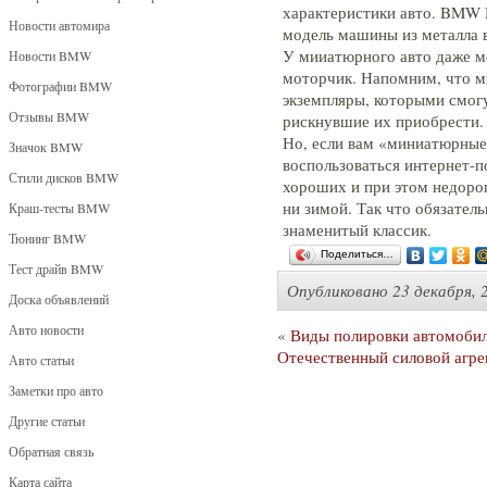
характеристики авто. BMW 
Новости автомира
модель машины из металла в
У мииатюрного авто даже м
Новости BMW
моторчик. Напомним, что м
Фотографии BMW
экземпляры, которыми смогу
Отзывы BMW
рискнувшие их приобрести.
Но, если вам «миниатюрные 
Значок BMW
воспользоваться интернет-
Стили дисков BMW
хороших и при этом недорог
ни зимой. Так что обязатель
Краш-тесты BMW
знаменитый классик.
Тюнинг BMW
Поделиться…
Тест драйв BMW
Опубликовано
23 декабря, 
Доска объявлений
Авто новости
«
Виды полировки автомоби
Отечественный силовой агре
Авто статьи
Заметки про авто
Другие статьи
Обратная связь
Карта сайта