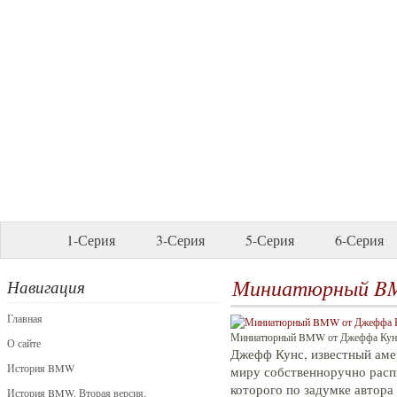
1-Серия
3-Серия
5-Серия
6-Серия
Миниатюрный B
Навигация
Главная
Миниатюрный BMW от Джеффа Кун
О сайте
Джефф Кунс, известный аме
История BMW
миру собственноручно рас
которого по задумке автора
История BMW. Вторая версия.