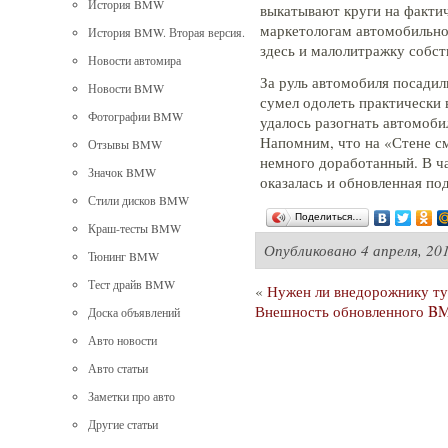
История BMW
выкатывают круги на фактич
маркетологам автомобильно
История BMW. Вторая версия.
здесь и малолитражку собст
Новости автомира
За руль автомобиля посади
Новости BMW
сумел одолеть практически
Фотографии BMW
удалось разогнать автомобил
Напомним, что на «Стене см
Отзывы BMW
немного доработанный. В ч
Значок BMW
оказалась и обновленная под
Стили дисков BMW
Поделиться…
Краш-тесты BMW
Опубликовано
4 апреля, 20
Тюнинг BMW
Тест драйв BMW
«
Нужен ли внедорожнику т
Внешность обновленного B
Доска объявлений
Авто новости
Авто статьи
Заметки про авто
Другие статьи