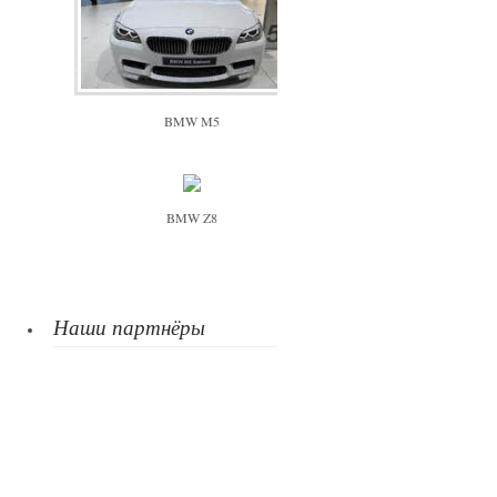
BMW M5
BMW Z8
Наши партнёры