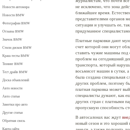
журналистам, что почти все
не исключено, что зона дейс
Новости автомира
ближайшее время. Естествен
Новости BMW
представителями органов ме
Фотографии BMW
ситуации и улучшать ее, так
придуманное специалистам
Отзывы BMW
Значок BMW
Платные парковки дают мун
счет которой они могут обл
Стили дисков BMW
ставить чужие машины под о
Краш-тесты BMW
проблем на сегодняшний ден
Тюнинг BMW
транспорта, который наруша
восьмисот машин в сутки, а
Тест драйв BMW
была создана специальная с
Доска объявлений
других проблем, поэтому б
Авто новости
платная парковка может вый
специалисты думают, как е
Авто статьи
других стран с платными па
Заметки про авто
пропускную способность ст
Другие статьи
В автосалонах вас ждут
вне
Обратная связь
новый сезон и это хороший
Карта сайта
деньги, а также получить д