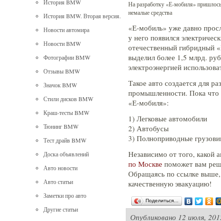
История BMW
На разработку «Е-мобиля» пришлос
немалые средства
История BMW. Вторая версия.
«Е-мобиль» уже давно просл
Новости автомира
у него появился электричес
Новости BMW
отечественный гибридный «
выделил более 1,5 млрд. руб
Фотографии BMW
электроэнергией использова
Отзывы BMW
Такое авто создается для р
Значок BMW
промышленности.
Пока что
Стили дисков BMW
«Е-мобиля»:
Краш-тесты BMW
1) Легковые автомобили
Тюнинг BMW
2) Автобусы
3) Полноприводные грузови
Тест драйв BMW
Независимо от того, какой а
Доска объявлений
по Москве
поможет вам реш
Авто новости
Обращаясь по ссылке выше,
Авто статьи
качественную эвакуацию!
Заметки про авто
Поделиться…
Другие статьи
Опубликовано
12 июля, 201