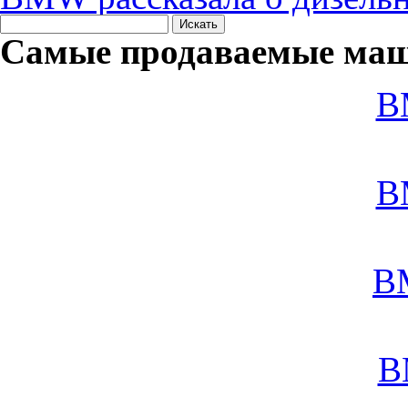
Самые продаваемые маш
B
B
B
B