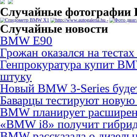
Случайные фотографи
Случайные новости
BMW E90
Грожан оказался на тес
Генпрокуратура купит BMW
штуку
Новый BMW 3-Series буде
Баварцы тестируют нову
BMW планирует расширени
«BMW i8» получит гибрид
BMW рассказала о дизель