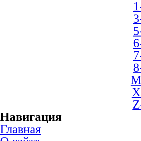
1
3
5
6
7
8
M
X
Z
Навигация
Главная