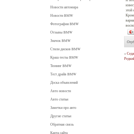
извес
Новости автомира
этой 
Кроме
Новости BMW
вариа
Фотографии BMW
воспо
Отзывы BMW
Значок BMW
Опу
Стили дисков BMW
«
Седа
Краш-тесты BMW
Редкий
Тюнинг BMW
Тест драйв BMW
Доска объявлений
Авто новости
Авто статьи
Заметки про авто
Другие статьи
Обратная связь
Карта сайта