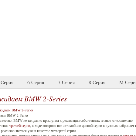
-Серия
6-Серия
7-Серия
8-Серия
M-Сери
идаем BMW 2-Series
аем BMW 2-Series
звестно, BMW не так давно приступил к реализации собственных планов относительно
еления
третьей серии
, в ходе которого все автомобили данной серии в кузовах кабриолет 
 реализовываться уже в качестве четвертой серии.
, появились первые слухи о том, что таким же изменениям будет подвергнута и
первая с