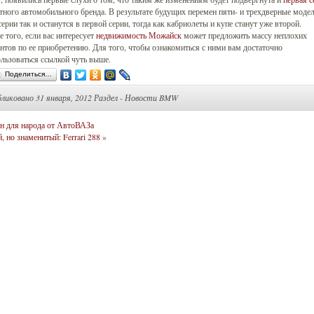
тного автомобильного бренда. В результате будущих перемен пяти- и трехдверные моде
серии так и останутся в первой серии, тогда как кабриолеты и купе станут уже второй.
 того, если вас интересует
недвижимость Можайск
может предложить массу неплохих
нтов по ее приобретению. Для того, чтобы ознакомиться с ними вам достаточно
льзоваться ссылкой чуть выше.
Поделиться…
бликовано
31 января, 2012 Раздел -
Новости BMW
н для народа от АвтоВАЗа
, но знаменитый: Ferrari 288
»