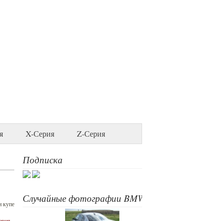
я
X-Серия
Z-Серия
Подписка
Случайные фотографии BMW
и купе
ерия