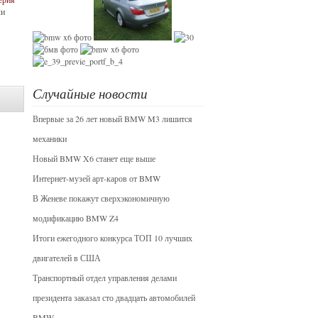
ли
Случайные новости
Впервые за 26 лет новый BMW M3 лишится
механики
Новый BMW X6 станет еще выше
Интернет-музей арт-каров от BMW
В Женеве покажут сверхэкономичную
модификацию BMW Z4
Итоги ежегодного конкурса ТОП 10 лучших
двигателей в США
Транспортный отдел управления делами
президента заказал сто двадцать автомобилей
BMW