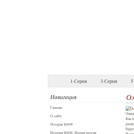
1-Серия
3-Серия
5
Ож
Навигация
Главная
Ожид
О сайте
Как и
разд
История BMW
будут
История BMW. Вторая версия.
И вот