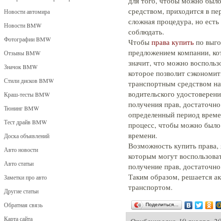
для того, чтобы можно был
средством, приходится в пе
Новости автомира
сложная процедура, но есть
Новости BMW
соблюдать.
Фотографии BMW
Чтобы
права купить
по выго
предложением компании, кот
Отзывы BMW
значит, что можно восполь
Значок BMW
которое позволит сэкономит
Стили дисков BMW
транспортным средством на
водительского удостоверени
Краш-тесты BMW
получения прав, достаточно
Тюнинг BMW
определенный период време
Тест драйв BMW
процесс, чтобы можно было 
времени.
Доска объявлений
Возможность купить права,
Авто новости
которым могут воспользова
Авто статьи
получение прав, достаточно
Таким образом, решается а
Заметки про авто
транспортом.
Другие статьи
Обратная связь
Поделиться…
Карта сайта