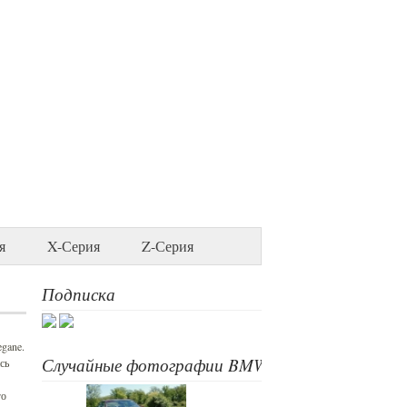
я
X-Серия
Z-Серия
Подписка
gane.
Случайные фотографии BMW
сь
го