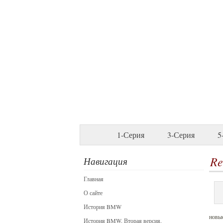
1-Серия
3-Серия
5
Re
Навигация
Главная
О сайте
История BMW
новые
История BMW. Вторая версия.