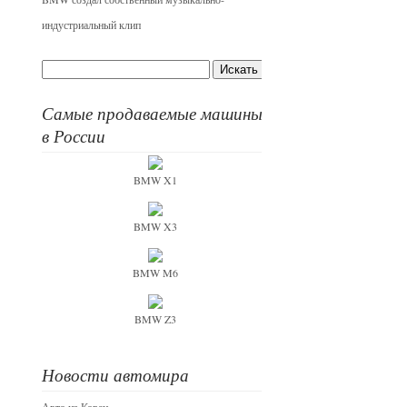
индустриальный клип
Самые продаваемые машины
в России
BMW X1
BMW X3
BMW M6
BMW Z3
Новости автомира