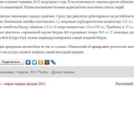
на отличают машины 2012 модельного года. Есть возможность заказать кресла обшитые
 и алькантарой. Новая высококачественная аудиосистема пополнила список опций.
ческие инновации гораздо серьёзнее. Сразу три двигателя дебютировало на рестайленго
и. Бензиновая линейка пополнилась 1,2 литровым турбодвигателем мощностью 115 л.с.
я семейства Energy объёмом 1,5 и 1,6 литра мощностью 110 и 130 л.с. Прибавку в 15 л.с
ил двигатель «заряженной версии Megane RS и развивает теперь 265 л.с. С помощью ди
та Red Design Pack можно индивидуализировать самый мощный Megan.
ня арендовать автомобиль не так то сложно. Объявлений об
аренда авто
достаточно мно
то вы всегда сможете выбрать самый выгодный вариант.
Поделиться…
бликовано
5 апреля, 2012 Раздел -
Другие статьи
– марки лидеры продаж 2012
Настоящий