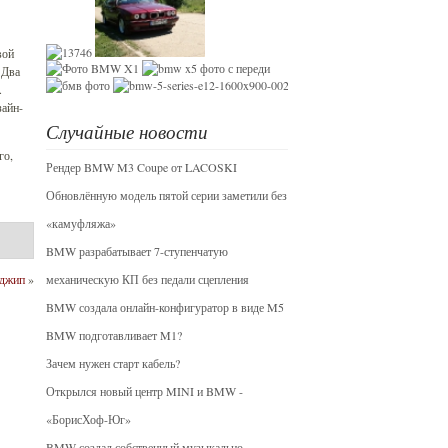
вой
 Два
.
зайн-
Случайные новости
го,
Рендер BMW M3 Coupe от LACOSKI
Обновлённую модель пятой серии заметили без
«камуфляжа»
BMW разрабатывает 7-ступенчатую
 джип
»
механическую КП без педали сцепления
BMW создала онлайн-конфигуратор в виде M5
BMW подготавливает M1?
Зачем нужен старт кабель?
Открылся новый центр MINI и BMW -
«БорисХоф-Юг»
BMW создал собственный музыкально-