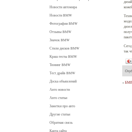
дизай
Новости автомира
кожей
Новости BMW
Техни
модел
Фотографии BMW
дизел
Отзывы BMW
получ
паке
Значок BMW
Сегод
Стили дисков BMW
так ч
Краш-тесты BMW
Тюнинг BMW
Опу
Тест драйв BMW
Доска объявлений
«
БМВ 
Авто новости
Авто статьи
Заметки про авто
Другие статьи
Обратная связь
Карта сайта