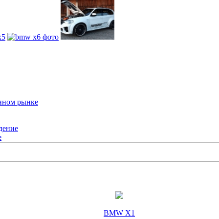
енном рынке
дение
e
BMW X1