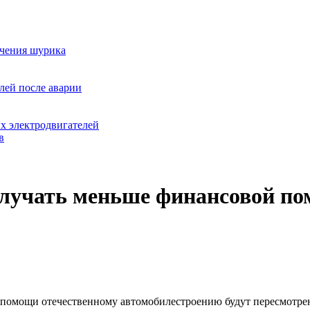
ючения шурика
лей после аварии
х электродвигателей
в
олучать меньше финансовой п
 помощи отечественному автомобилестроению будут пересмотрен