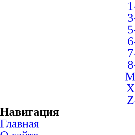
1
3
5
6
7
8
M
X
Z
Навигация
Главная