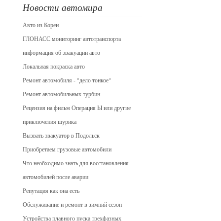
Новости автомира
Авто из Кореи
ГЛОНАСС мониторинг автотранспорта
информация об эвакуации авто
Локальная покраска авто
Ремонт автомобиля - "дело тонкое"
Ремонт автомобильных турбин
Рецензия на фильм Операция Ы или другие
приключения шурика
Вызвать эвакуатор в Подольск
Приобретаем грузовые автомобили
Что необходимо знать для восстановления
автомобилей после аварии
Репутация как она есть
Обслуживание и ремонт в зимний сезон
Устройства плавного пуска трехфазных