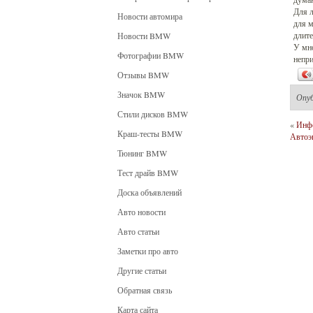
Для л
Новости автомира
для м
длите
Новости BMW
У мно
Фотографии BMW
непри
Отзывы BMW
Значок BMW
Опу
Стили дисков BMW
«
Инф
Краш-тесты BMW
Автоэ
Тюнинг BMW
Тест драйв BMW
Доска объявлений
Авто новости
Авто статьи
Заметки про авто
Другие статьи
Обратная связь
Карта сайта