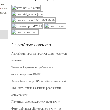
ения
я
и на
ругое.
Случайные новости
Английский прыгун прыгнул сразу через три
машины
Таможне Саратова потребовалось
отремонтировать BMW
Каким будет Coupe BMW 3-Series (4-Series)
ТОП-пять самых желанных россиянами
автомобилей
Пилотный электрокар ActiveE от BMW
Фотографии новой модели от BMW – i8