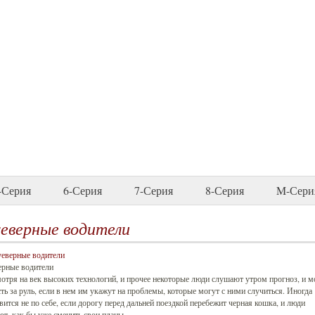
-Серия
6-Серия
7-Серия
8-Серия
M-Сери
еверные водители
ерные водители
отря на век высоких технологий, и прочее некоторые люди слушают утром прогноз, и м
сть за руль, если в нем им укажут на проблемы, которые могут с ними случиться. Иногда
вится не по себе, если дорогу перед дальней поездкой перебежит черная кошка, и люди
т, как бы уже сменить свои планы.