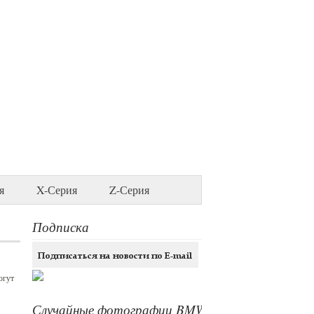
я
X-Серия
Z-Серия
Подписка
огут
Случайные фотографии BMW