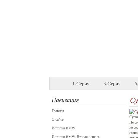
1-Серия
3-Серия
5
Су
Навигация
Главная
Суев
О сайте
Не см
не се
История BMW
стано
История BMW. Вторая версия.
думаю