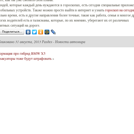
юдей, которые каждый день нуждаются в гороскопах, есть сегодня специальные прилож
обильных устройств. Также можно просто выйти в интернет и узнать
гороскоп на сегодн
льно время, есть и другие направления более точные, такие как работа, семья и многое д
гих водителей есть и талисманы, которые, по их мнению, уберегают их от различных
ятных ситуаций на дороге.
Поделиться…
бликовано
31 августа, 2013 Раздел -
Новости автомира
ормация про гибрид BMW X5
вакуаторы тоже будут штрафовать
»