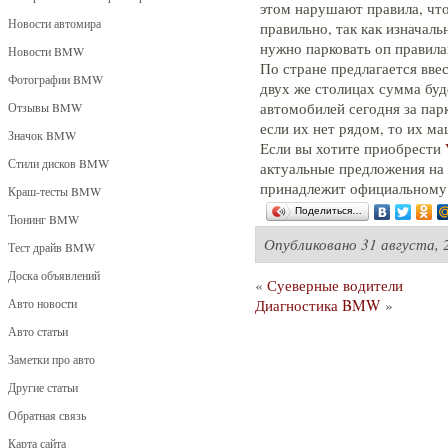
этом нарушают правила, чт
Новости автомира
правильно, так как изначал
нужно парковать оп правила
Новости BMW
По стране предлагается вве
Фотографии BMW
двух же столицах сумма буд
автомобилей сегодня за пар
Отзывы BMW
если их нет рядом, то их м
Значок BMW
Если вы хотите приобрести
Стили дисков BMW
актуальные предложения на с
принадлежит официальному
Краш-тесты BMW
Поделиться…
Тюнинг BMW
Опубликовано
31 августа, 
Тест драйв BMW
Доска объявлений
«
Суеверные водители
Авто новости
Диагностика BMW
»
Авто статьи
Заметки про авто
Другие статьи
Обратная связь
Карта сайта