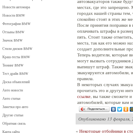
автоэвакуаторов также буду
местах, где это запрещено.
Новости автомира
городах нашей страны тем, 
Новости BMW
спокойно стоят в этих же ме
Фотографии BMW
После принятия поправки в 
оплачивать штрафы в размер
Отзывы BMW
пять. Стоит также отметить
Значок BMW
места, так как его можно н
создает дополнительные про
Стили дисков BMW
Теперь водители, которые в
Краш-тесты BMW
могут вызвать сотрудников
Тюнинг BMW
выпишут штраф. Также эваку
эвакуируются автомобили, 
Тест драйв BMW
правила.
Доска объявлений
В некоторых случаях эваку
прочитать это и другую и
Авто новости
ссылке
, вы также сможете и
Авто статьи
автомобилей, которые вам и
Заметки про авто
Поделиться…
Другие статьи
Опубликовано
13 февраля, 
Обратная связь
«
Некоторые отбойники в ст
Карта сайта