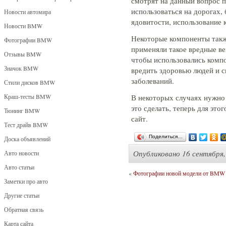
смотрят на данный вопрос п
использоваться на дорогах,
Новости автомира
ядовитости, использование 
Новости BMW
Некоторые компоненты такж
Фотографии BMW
применяли такое вредные ве
Отзывы BMW
чтобы использовались компо
Значок BMW
вредить здоровью людей и 
заболеваний.
Стили дисков BMW
Краш-тесты BMW
В некоторых случаях нужн
это сделать, теперь для это
Тюнинг BMW
сайт.
Тест драйв BMW
Поделиться…
Доска объявлений
Опубликовано
16 сентября,
Авто новости
Авто статьи
«
Фотографии новой модели от BMW 
Заметки про авто
Другие статьи
Обратная связь
Карта сайта