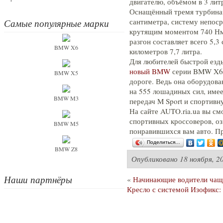
двигателю, объёмом в 3 лит
Оснащённый тремя турбинам
сантиметра, систему непос
Самые популярные марки
крутящим моментом 740 Нм и
разгон составляет всего 5,3
BMW X6
километров 7,7 литра.
Для любителей быстрой езд
новый BMW
серии BMW X6M
BMW X5
дороге. Ведь она оборудов
на 555 лошадиных сил, име
BMW M3
передач M Sport и спортивн
На сайте AUTO.ria.ua вы с
спортивных кроссоверов, о
BMW M5
понравившихся вам авто. П
Поделиться…
BMW Z8
Опубликовано
18 ноября, 2
Наши партнёры
«
Начинающие водители чаще
Кресло с системой Изофикс: