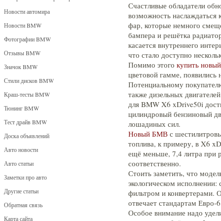
Счастливые обладатели об
Новости автомира
возможность наслаждаться 
фар, которые немного смещ
Новости BMW
бампера и решётка радиатор
Фотографии BMW
касается внутреннего интерь
Отзывы BMW
что стало доступно несколь
Помимо этого
купить новы
Значок BMW
цветовой гамме, появились 
Стили дисков BMW
Потенциальному покупателю
также дизельных двигателе
Краш-тесты BMW
для BMW X6 xDrive50i дост
Тюнинг BMW
цилиндровый бензиновый дв
Тест драйв BMW
лошадиных сил.
Новый БМВ
с шестилитровы
Доска объявлений
топлива, к примеру, в X6 xD
Авто новости
ещё меньше, 7,4 литра при 
соответственно.
Авто статьи
Стоить заметить, что модел
Заметки про авто
экологическом исполнении:
Другие статьи
фильтром и конвертерами. 
отвечает стандартам Евро-6
Обратная связь
Особое внимание надо уде
Карта сайта