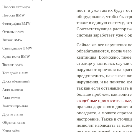
Новости автомира
пост, и уже там их будут о
Новости BMW
оборудование, чтобы быстро
также в единую систему, ко
Фотографии BMW
Соответствующее распоряже
Отзывы BMW
система заработает уже с ок
Значок BMW
Сейчас же все нарушения по
Стили дисков BMW
обрабатываются, после чег
Краш-тесты BMW
квитанция. Возможно, такое
столице участились случаи 
Тюнинг BMW
нарушают проезжая на красн
Тест драйв BMW
предупредить, наказывая ли
Доска объявлений
нарушения, и не понятно ко
так как если останавливать 
Авто новости
больше проблем, как водите
Авто статьи
свадебные пригласительные
Заметки про авто
правила дорожного движения
опоздаете, а можете спров
Другие статьи
настроение. Также в столице
Обратная связь
позволит наблюдать за всем
Карта сайта
них нарушителей, которые п