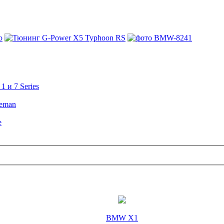
 и 7 Series
ceman
е
BMW X1