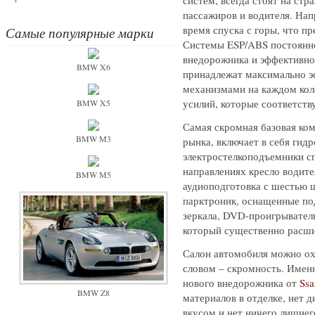
систем, всегда стоят на ст
пассажиров и водителя. Нап
время спуска с горы, что п
Самые популярные марки
Системы ESP/ABS постоянн
внедорожника и эффективнос
BMW X6
принадлежат максимально э
механизмами на каждом кол
усилий, которые соответст
BMW X5
Самая скромная базовая ком
BMW M3
рынка, включает в себя гид
электростелкоподъемники сп
направлениях кресло водит
BMW M5
аудиоподготовка с шестью 
парктроник, оснащенные по
зеркала, DVD-проигрыватель
который существенно расшир
Салон автомобиля можно ох
словом – скромность. Имен
нового внедорожника от
Ss
BMW Z8
материалов в отделке, нет д
вкусом и нет ничего лишнег