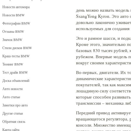
Новости автомира
день можно назвать модель 
Новости BMW
SsangYong Kyron. Это авто
довольно лаконично уживае
Фотографии BMW
используемых для создания
Отзывы BMW
Это и рамное шасси, и под
Значок BMW
Кроме этого, значительно п
Стили дисков BMW
базовых 830 тысяч рублей,
Краш-тесты BMW
рубежом. Впервые модель по
вокруг своими характерист
Тюнинг BMW
Во-первых, двигатели. Их т
Тест драйв BMW
динамические характеристи
Доска объявлений
покупателей, так как макси
Авто новости
лошадиную силу соответств
которые способен развивать
Авто статьи
трансмиссии – механика либ
Заметки про авто
Передний привод активируе
Другие статьи
вращающегося регулятора, 
Обратная связь
консоли. Множество имеющи
Карта сайта