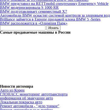
BMW представил на RETTmobil спецтехнику Emergency Vehicle
BMW модернизировала S 1000 RR
BMW подготавливает семиместный X7
Автомобили BMW оснастят системой контроля за здоровьем вод
Brilliance займется в Европе продажей клона BMW 5 -Series
BMW расположится в «Олимпия Парк»
Самые продаваемые машины в России
Новости автомира
Авто из Кореи
ГЛОНАСС мониторинг автотранспорта
информация об эвакуации авто
Локальная покраска авто
Ремонт автомобиля - "дело тонкое"
Ремонт автомобильных турбин