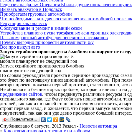
Рецензия на фильм Операция Ы или другие приключения шурик
Вызвать эвакуатор в Подольск
Приобретаем грузовые автомобили
Что необходимо знать для восстановления автомобилей после а
Репутация как она есть
Обслуживание и ремонт в зимний сезон
Устройства плавного пуска трехфазных асинхронных электродв
Паз - комфортный автобус для перевозок пассажиров
Почему выгодно приобрести автозапчасти б/у
Все про выкуп авто
Запуск серийного производства ё-мобиля планируют не след
Запуск серийного производства ё-мобиля
планируют не следующий год
По словам руководителя проекта в серийное производство самая
это будет по настоящему инновационный автомобиль. При появле
авторы проекта показали первый прототип, стало понятно, что о
Не обошлось и без некоторых проблем, которые и влияют и на да
продвижение сайтов
, чтобы продвинуть различные ресурсы и сд
специального завода, где будут собирать новые автомобили, та
деталей, так как их в нашей стане пока нельзя изготовить, а па
строят первый завод, и ожидается, что первый выпуск автомоби
покупателей, так как они уде давно проявляют большой интерес.
Поделиться…
Опубликовано
6 августа, 2013 Раздел -
Новости автомира
«
Как отремонтировать трещину на лобовом