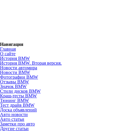
Навигация
Главная
О сайте
История BMW
История BMW. Вторая версия.
Новости автомира
Новости BMW
Фотографии BMW
Отзывы BMW
Значок BMW
Стили дисков BMW
Краш-тесты BMW
Тюнинг BMW
Тест драйв BMW
Доска объявлений
Авто новости
Авто статьи
Заметки про авто
Другие статьи