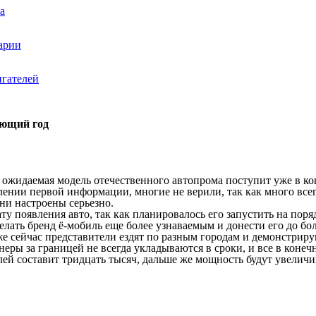
а
варии
игателей
ующий год
 ожидаемая модель отечественного автопрома поступит уже в кон
нии первой информации, многие не верили, так как много всего
ни настроены серьезно.
ту появления авто, так как планировалось его запустить на пор
елать бренд ё-мобиль еще более узнаваемым и донести его до бо
кже сейчас представители ездят по разным городам и демонстри
ртнеры за границей не всегда укладываются в сроки, и все в кон
лей составит тридцать тысяч, дальше же мощность будут увеличи