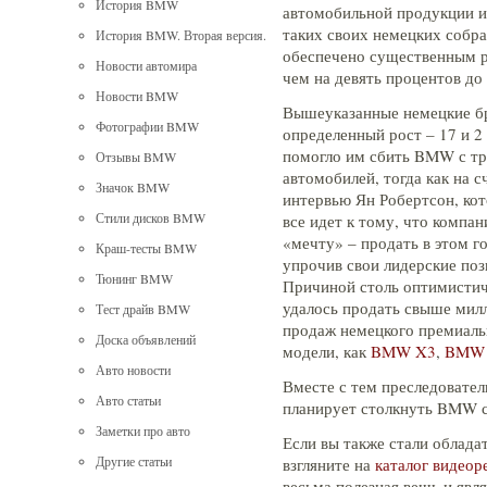
История BMW
автомобильной продукции и
таких своих немецких собра
История BMW. Вторая версия.
обеспечено существенным р
Новости автомира
чем на девять процентов до
Новости BMW
Вышеуказанные немецкие б
Фотографии BMW
определенный рост – 17 и 2 
помогло им сбить BMW с тро
Отзывы BMW
автомобилей, тогда как на с
Значок BMW
интервью Ян Робертсон, кот
Стили дисков BMW
все идет к тому, что компан
«мечту» – продать в этом г
Краш-тесты BMW
упрочив свои лидерские по
Тюнинг BMW
Причиной столь оптимистиче
удалось продать свыше мил
Тест драйв BMW
продаж немецкого премиаль
Доска объявлений
модели, как
BMW X3
,
BMW
Авто новости
Вместе с тем преследовател
Авто статьи
планирует столкнуть BMW с 
Заметки про авто
Если вы также стали облада
Другие статьи
взгляните на
каталог видеор
весьма полезная вещь и явл